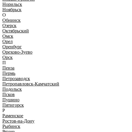
Норильск
Ноябрьск
О
Обнинск
Озерск
Октябрьский
Омск
Орел
Оренбург
Орехово-Зуево
Орск
П
Пенза
Пермь
Петрозаводск
Петропавловск-Камчатский
Подольск
Псков
Пущино
Пятигорск
Р
Раменское
Ростов-на-Дону
Рыбинск
Рязань