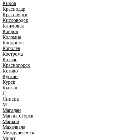
Киров
Краснодар
Красноярск
Кисловодск
Климовск
Ковров
Коломна
Кондопога
Королёв
Кострома
Котлас
Красногорск
Кстово
Курган
Курск
Кызыл
Л
Липецк
М
Магадан
Магнитогорск
Майкоп
Махачкала
Междуреченск
Миасс