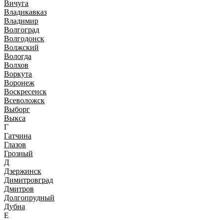
Вичуга
Владикавказ
Владимир
Волгоград
Волгодонск
Волжский
Вологда
Волхов
Воркута
Воронеж
Воскресенск
Всеволожск
Выборг
Выкса
Г
Гатчина
Глазов
Грозный
Д
Дзержинск
Димитровград
Дмитров
Долгопрудный
Дубна
Е