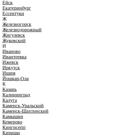
Ейск
Екатеринбург
Ессентуки
Ж
Железногорск
Железнодорожный
Жигулевск
Жуковский
И
Иваново
Ивантеевка
Ижевск
Иркутск
Ишим
Йошкар-Ола
К
Казань
Калининград
Калуга
Каменск-Уральский
Каменск-Шахтинский
Камышин
Кемерово
Кингисепп
Кириши