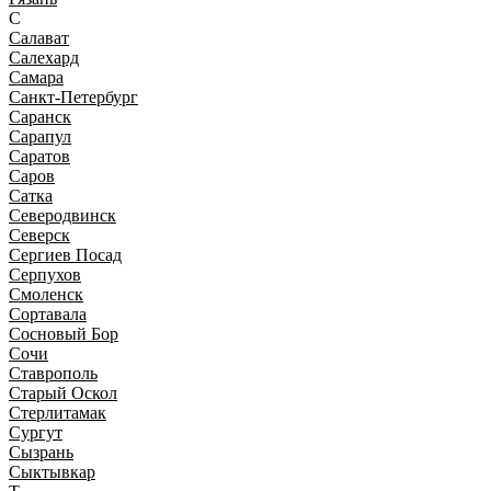
С
Салават
Салехард
Самара
Санкт-Петербург
Саранск
Сарапул
Саратов
Саров
Сатка
Северодвинск
Северск
Сергиев Посад
Серпухов
Смоленск
Сортавала
Сосновый Бор
Сочи
Ставрополь
Старый Оскол
Стерлитамак
Сургут
Сызрань
Сыктывкар