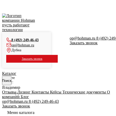
Станки для обработки листа перед лазерной резкой
Станки для удаления грата и скругления кромки
Станки для очистки труб от ржавчины
Станки для бесцентрового шлифования труб
пусть работают
Станки для плоского шлифования
технологии
Многофункциональные станки
Аспирационные установки
op@hohman.ru
8 (492) 249
Системы хранения и транспортировки листового
8 (492) 249-46-43
Заказать звонок
металла
op@hohman.ru
Шлифовальные и полировальные станки
Дубна
Станки для лазерной резки
Ленточные гриндеры
Заказать звонок
Прочие станки и станки по ТЗ
Дополнительные модули к станкам
Абразивы и расходные материалы
Каталог
Ленточные пилы
Введите
Поиск
Токарные станки
запрос:
Листогибы
Владимир
Ручной инструмент
Отзывы
Лизинг
Контакты
Кейсы
Технические документы
О
компании
Блог
Скачать каталог
op@hohman.ru
8 (492) 249-46-43
Заказать звонок
Меню каталога