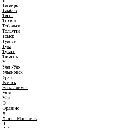
Т
Таганрог
Тамбов
Тверь
Тихвин
Тобольск
Тольятти
Томск
Туапсе
Тула
Тутаев
Тюмень
У
Улан-Удэ
Ульяновск
Урай
Усинск
Усть-Илимск
Ухта
Уфа
Ф
Фрязино
Х
Ханты-Мансийск
Ч