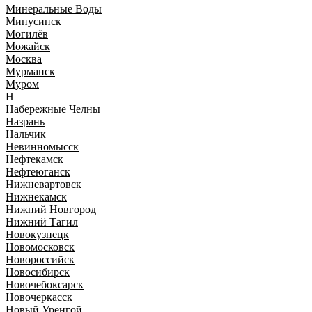
Минеральные Воды
Минусинск
Могилёв
Можайск
Москва
Мурманск
Муром
Н
Набережные Челны
Назрань
Нальчик
Невинномысск
Нефтекамск
Нефтеюганск
Нижневартовск
Нижнекамск
Нижний Новгород
Нижний Тагил
Новокузнецк
Новомосковск
Новороссийск
Новосибирск
Новочебоксарск
Новочеркасск
Новый Уренгой