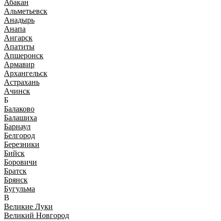
Абакан
Альметьевск
Анадырь
Анапа
Ангарск
Апатиты
Апшеронск
Армавир
Архангельск
Астрахань
Ачинск
Б
Балаково
Балашиха
Барнаул
Белгород
Березники
Бийск
Боровичи
Братск
Брянск
Бугульма
В
Великие Луки
Великий Новгород