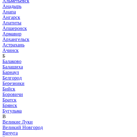
Альметьевск
Анадырь
Анапа
Ангарск
Апатиты
Апшеронск
Армавир
Архангельск
Астрахань
Ачинск
Б
Балаково
Балашиха
Барнаул
Белгород
Березники
Бийск
Боровичи
Братск
Брянск
Бугульма
В
Великие Луки
Великий Новгород
Вичуга