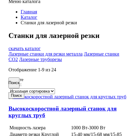
Меню каталога
Главная
Каталог
Станки для лазерной резки
Станки для лазерной резки
скачать каталог
Лазерные станки для резки металла
Лазерные станки
CO2
Лазерные труборезы
Отображение
1-9
из
24
Введите
Поиск
запрос:
Поиск
Высокоскоростной лазерный станок для
круглых труб
Мощность лазера
1000 Вт-3000 Вт
Диаметр резки Круглой
15-40 мм/15-68 мм/15-85