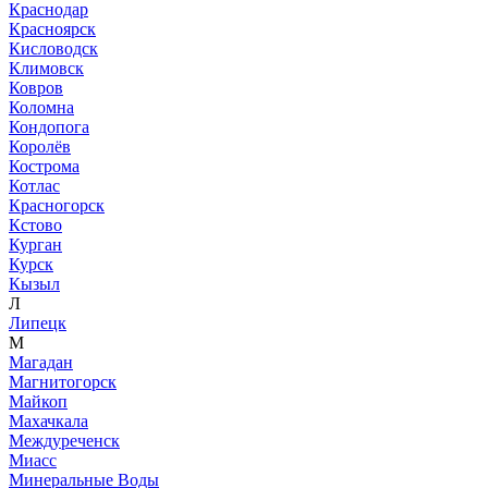
Краснодар
Красноярск
Кисловодск
Климовск
Ковров
Коломна
Кондопога
Королёв
Кострома
Котлас
Красногорск
Кстово
Курган
Курск
Кызыл
Л
Липецк
М
Магадан
Магнитогорск
Майкоп
Махачкала
Междуреченск
Миасс
Минеральные Воды