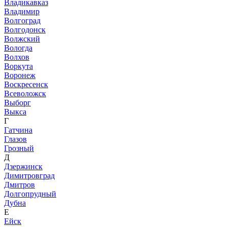
Владикавказ
Владимир
Волгоград
Волгодонск
Волжский
Вологда
Волхов
Воркута
Воронеж
Воскресенск
Всеволожск
Выборг
Выкса
Г
Гатчина
Глазов
Грозный
Д
Дзержинск
Димитровград
Дмитров
Долгопрудный
Дубна
Е
Ейск