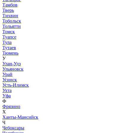
Тамбов
Тверь
Тихвин
Тобольск
Тольятти
Томск
Туапсе
Тула
Тутаев
Тюмень
У
Улан-Удэ
Ульяновск
Урай
Усинск
Усть-Илимск
Ухта
Уфа
Ф
Фрязино
Х
Ханты-Мансийск
Ч
Чебоксары