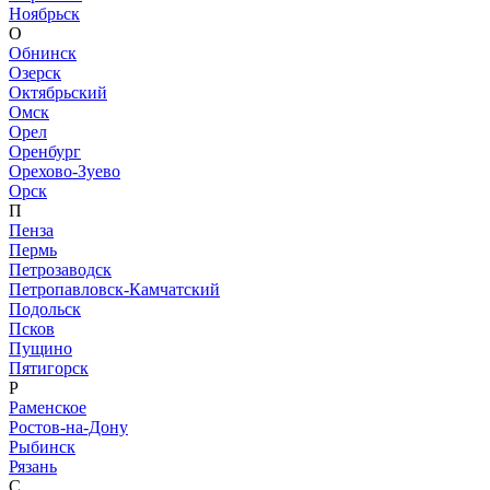
Ноябрьск
О
Обнинск
Озерск
Октябрьский
Омск
Орел
Оренбург
Орехово-Зуево
Орск
П
Пенза
Пермь
Петрозаводск
Петропавловск-Камчатский
Подольск
Псков
Пущино
Пятигорск
Р
Раменское
Ростов-на-Дону
Рыбинск
Рязань
С