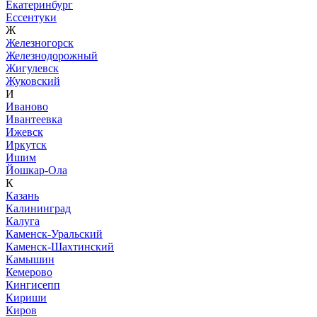
Екатеринбург
Ессентуки
Ж
Железногорск
Железнодорожный
Жигулевск
Жуковский
И
Иваново
Ивантеевка
Ижевск
Иркутск
Ишим
Йошкар-Ола
К
Казань
Калининград
Калуга
Каменск-Уральский
Каменск-Шахтинский
Камышин
Кемерово
Кингисепп
Кириши
Киров