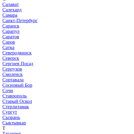
Салават
Салехард
Самара
Санкт-Петербург
Саранск
Сарапул
Саратов
Саров
Сатка
Северодвинск
Северск
Сергиев Посад
Серпухов
Смоленск
Сортавала
Сосновый Бор
Сочи
Ставрополь
Старый Оскол
Стерлитамак
Сургут
Сызрань
Сыктывкар
Т
Таганрог