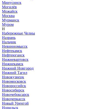
Минусинск
Могилёв
Можайск
Москва
Мурманск
Муром
Н
Набережные Челны
Назрань
Нальчик
Невинномысск
Нефтекамск
Нефтеюганск
Нижневартовск
Нижнекамск
Нижний Новгород
Нижний Тагил
Новокузнецк
Новомосковск
Новороссийск
Новосибирск
Новочебоксарск
Новочеркасск
Новый Уренгой
Норильск