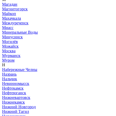
Магадан
Магнитогорск
Майкоп
Махачкала
Междуреченск
Миасс
Минеральные Воды
Минусинск
Могилёв
Можайск
Москва
Мурманск
Муром
Н
Набережные Челны
Назрань
Нальчик
Невинномысск
Нефтекамск
Нефтеюганск
Нижневартовск
Нижнекамск
Нижний Новгород
Нижний Тагил