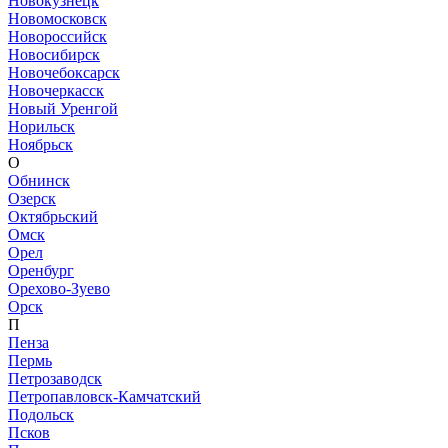
Новокузнецк
Новомосковск
Новороссийск
Новосибирск
Новочебоксарск
Новочеркасск
Новый Уренгой
Норильск
Ноябрьск
О
Обнинск
Озерск
Октябрьский
Омск
Орел
Оренбург
Орехово-Зуево
Орск
П
Пенза
Пермь
Петрозаводск
Петропавловск-Камчатский
Подольск
Псков